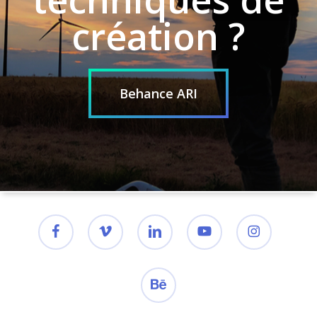
création ?
Behance ARI
facebook
vimeo
linkedin
youtube
instagram
behance