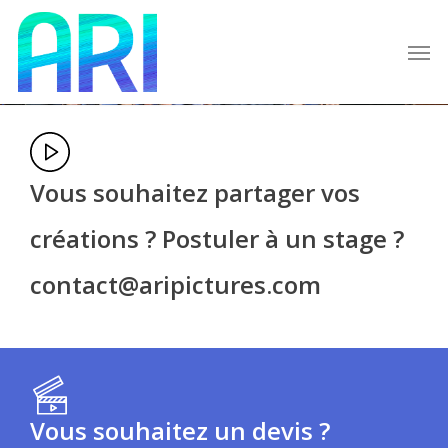
Skip
to
Men
main
content
Vous souhaitez partager vos
créations ? Postuler à un stage ?
contact@aripictures.com
Vous souhaitez un devis ?